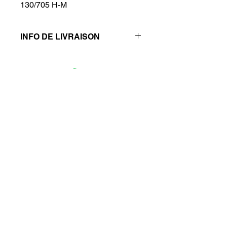
130/705 H-M
INFO DE LIVRAISON
Pas d'envoi, récupération des
produits sur rendez-vous.
Politique de confidentialité
Mentions légales
Politique de cookies
contact@annrepare.com
07 75 72 69 69