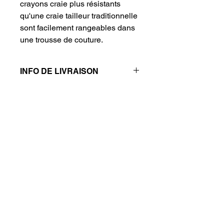
crayons craie plus résistants
qu'une craie tailleur traditionnelle
sont facilement rangeables dans
une trousse de couture.
INFO DE LIVRAISON
Pas d'envoi, récupération des
produits sur rendez-vous.
Politique de confidentialité
Mentions légales
Politique de cookies