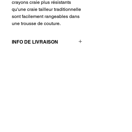
crayons craie plus résistants
qu'une craie tailleur traditionnelle
sont facilement rangeables dans
une trousse de couture.
INFO DE LIVRAISON
Pas d'envoi, récupération des
produits sur rendez-vous.
Politique de confidentialité
Mentions légales
Politique de cookies