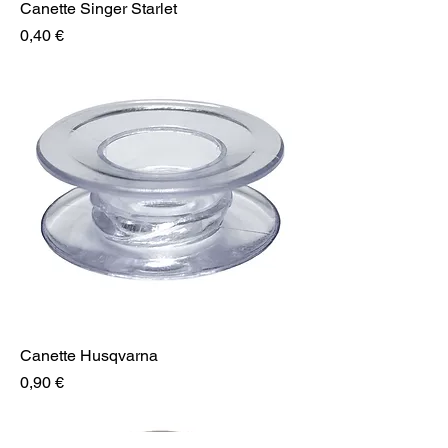
Canette Singer Starlet
Prix
0,40 €
Canette Husqvarna
Prix
0,90 €